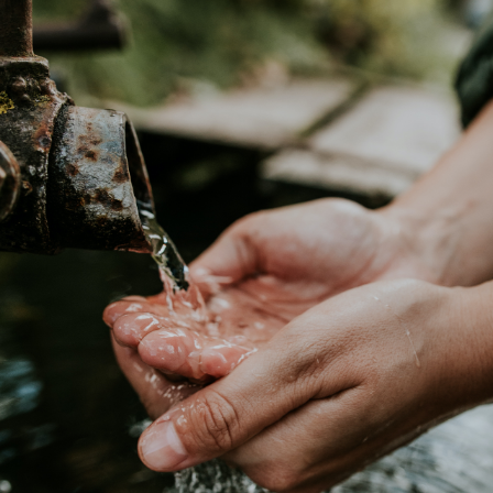
Abastecimento
2º
1º
3º