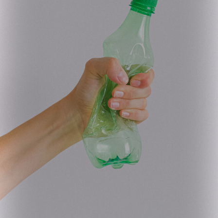
2º
1º
3º
Lajes das Flores
Porto Moniz
Vila Nova de Paiva